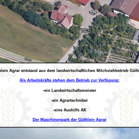
lein Agrar
entstand aus dem landwirtschaftlichen Milchviehbetrieb Güth
Als Arbeitskräfte stehen dem Betrieb zur Verfügung:
-
ein Landwirtschaftsmeister
-ein Agrartechniker
-eine Aushilfs AK
Der Maschinenpark der Güthlein
Agrar