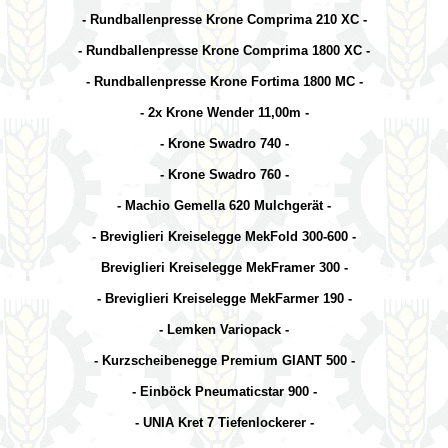
- Rundballenpresse Krone Comprima 210 XC -
-
Rundballenpresse Krone
Comprima
1800
XC
-
- Rundballenpresse Krone Fortima 1800 MC -
-
2x
Krone Wender
11,00
m -
- Krone Swadro 740 -
- Krone Swadro 760 -
- Machio Gemella 620 Mulchgerät -
- Breviglieri Kreiselegge MekFold 300-600 -
Breviglieri Kreiselegge MekFramer 300 -
- Breviglieri Kreiselegge MekFarmer 190 -
- Lemken Variopack -
- Kurzscheibenegge Premium GIANT 500 -
- Einböck Pneumaticstar 900 -
- UNIA Kret 7 Tiefenlockerer -