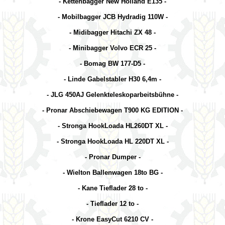
- Kettenbagger New Holland E135 -
- Mobilbagger JCB Hydradig 110W -
- Midibagger Hitachi ZX 48 -
- Minibagger Volvo ECR 25 -
- Bomag BW 177-D5 -
-
Linde
Gabelstabler
H30
6,
4
m -
- JLG 450AJ Gelenkteleskoparbeitsbühne -
- Pronar Abschiebewagen T900 KG EDITION -
- Stronga HookLoada HL260DT XL -
- Stronga HookLoada HL 220DT XL -
- Pronar Dumper -
- Wielton Ballenwagen 18to BG -
- Kane Tieflader 28 to -
- Tieflader 12 to -
- Krone EasyCut 6210 CV -