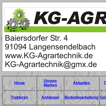
Unsere
Home
Aktuelles
T
Marken
Traktoren
Anhänger
Bodenbearbeitung
Gr