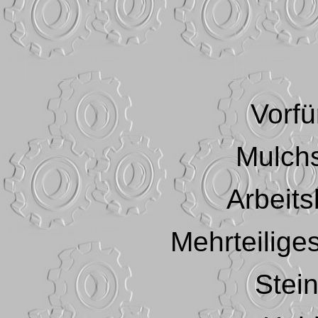
Vorf
Mulch
Arbeits
Mehrteilige
Stei