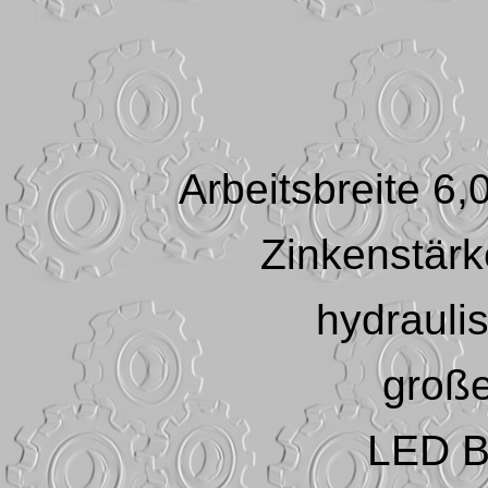
Arbeitsbreite 6
Zinkenstärk
hydrauli
große
LED B