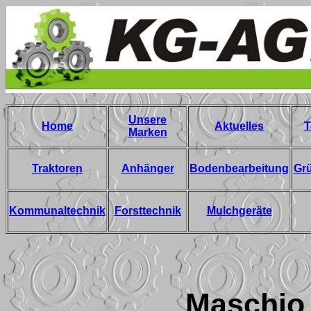
Unsere
Home
Aktuelles
T
Marken
Traktoren
Anhänger
Bodenbearbeitung
Gr
Kommunaltechnik
Forsttechnik
Mulchgeräte
Maschio