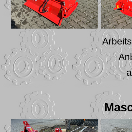
Arbeit
An
a
Masc