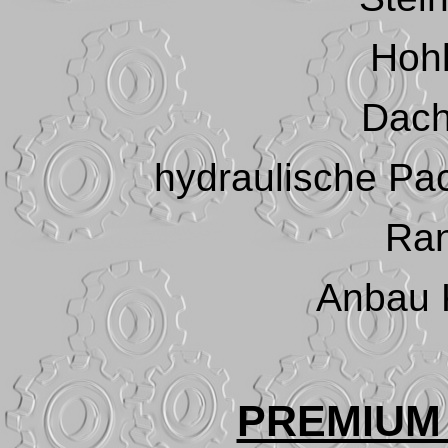
Hoh
Dach
hydraulische Pa
Ran
Anbau K
PREMIUM