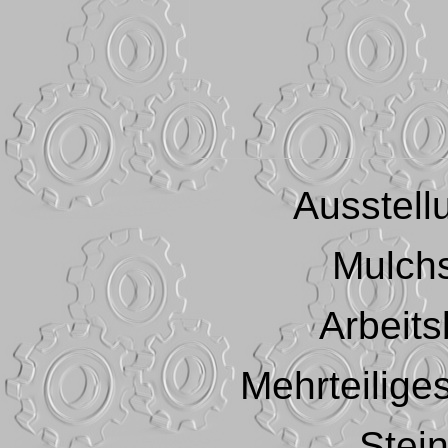
Ausstel
Mulch
Arbeits
Mehrteilige
Stei